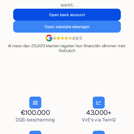
werkt.
Open bank account
Open zakelijke rekenigen
4.8/5
Al meer dan 25.000 klanten regelen hun financiën slimmer met 
GoDutch
€100.000
43.000+
DGS-bescherming
VvE's via TwinQ