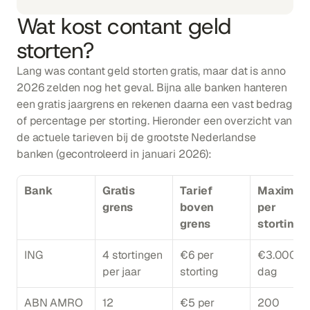
Wat kost contant geld 
storten?
Lang was contant geld storten gratis, maar dat is anno 
2026 zelden nog het geval. Bijna alle banken hanteren 
een gratis jaargrens en rekenen daarna een vast bedrag 
of percentage per storting. Hieronder een overzicht van 
de actuele tarieven bij de grootste Nederlandse 
banken (gecontroleerd in januari 2026):
Bank
Gratis 
Tarief 
Maximum 
grens
boven 
per 
grens
storting
ING
4 stortingen 
€6 per 
€3.000 pe
per jaar
storting
dag
ABN AMRO
12 
€5 per 
200 