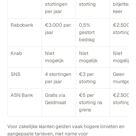
stortingen 
storting
biljetten pe
per jaar
keer
Rabobank
€3.000 per 
0,5% 
€2.500 pe
jaar
gestort 
storting
bedrag
Knab
Niet 
Niet 
Niet 
mogelijk
mogelijk
mogelijk
SNS
4 stortingen 
€3 per 
Geen 
per jaar
storting
muntgeld
ASN Bank
Gratis via 
€5 per 
€2.500 pe
Geldmaat
storting na 
storting
grens
Voor zakelijke klanten gelden vaak hogere limieten en 
aangepaste tarieven, met name voor 