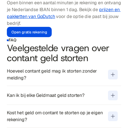
Open binnen een aantal minuten je rekening en ontvang 
je Nederlandse IBAN binnen 1 dag. Bekijk de 
prijzen en 
pakketten van GoDutch
 voor de optie die past bij jouw 
bedrijf.
Open gratis rekening
FAQ
Veelgestelde vragen over
Een bank doet automatisch een 
contant geld storten
melding bij de FIU vanaf €10.000 per 
storting. Ook meerdere kleinere 
Hoeveel contant geld mag ik storten zonder 
stortingen die samen boven die grens 
melding?
uitkomen worden gemeld. Voor 
Nee. Ongeveer een derde van de 
stortingen onder die grens hangt het 
Geldmaat-automaten in Nederland 
Kan ik bij elke Geldmaat geld storten?
af van je transactiehistorie: 
heeft een stortfunctie. Via de 
Vrijwel iedere Nederlandse bank rekent 
ongebruikelijke stortingen kunnen ook 
Locatiewijzer op geldmaat.nl kun je 
kosten boven een gratis jaargrens. ING 
bij lagere bedragen tot extra vragen 
Kost het geld om contant te storten op je eigen 
filteren op locaties die storten van 
biedt 4 gratis stortingen per jaar 
leiden.
rekening?
briefgeld of muntgeld accepteren.
(daarna €6 per keer), ABN AMRO 12 
Geld storten betekent fysiek contant 